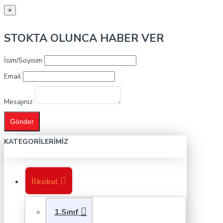
×
STOKTA OLUNCA HABER VER
İsim/Soyisim
Email
Mesajınız
Gönder
KATEGORILERIMIZ
İlkokul
1.Sınıf