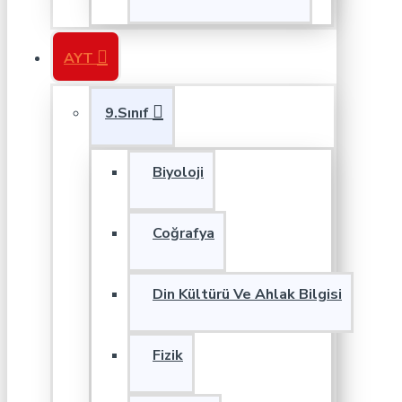
AYT
9.Sınıf
Biyoloji
Coğrafya
Din Kültürü Ve Ahlak Bilgisi
Fizik