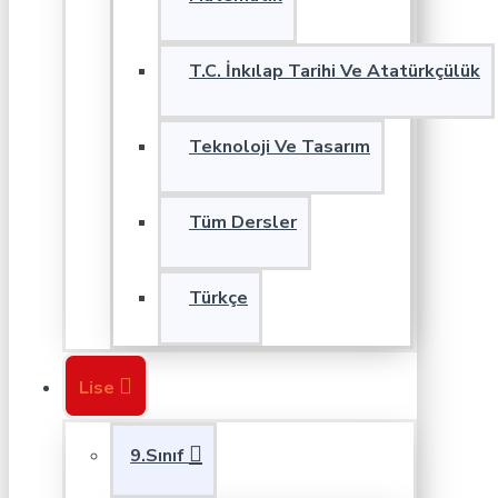
T.C. İnkılap Tarihi Ve Atatürkçülük
Teknoloji Ve Tasarım
Tüm Dersler
Türkçe
Lise
9.Sınıf