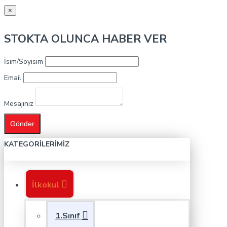
×
STOKTA OLUNCA HABER VER
İsim/Soyisim
Email
Mesajınız
Gönder
KATEGORILERIMIZ
İlkokul
1.Sınıf