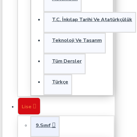
T.C. İnkılap Tarihi Ve Atatürkçülük
Teknoloji Ve Tasarım
Tüm Dersler
Türkçe
Lise
9.Sınıf