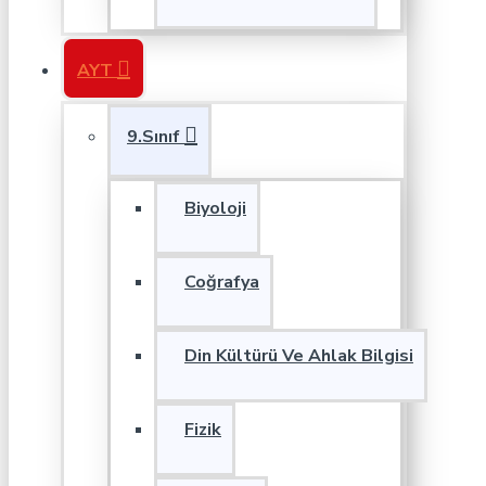
AYT
9.Sınıf
Biyoloji
Coğrafya
Din Kültürü Ve Ahlak Bilgisi
Fizik