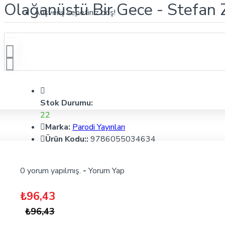
Olağanüstü Bir Gece - Stefan Z
Alışveriş sepetiniz boş!
Stok Durumu:
22
Marka:
Parodi Yayınları
Ürün Kodu::
9786055034634
0 yorum yapılmış.
-
Yorum Yap
₺96,43
₺96,43