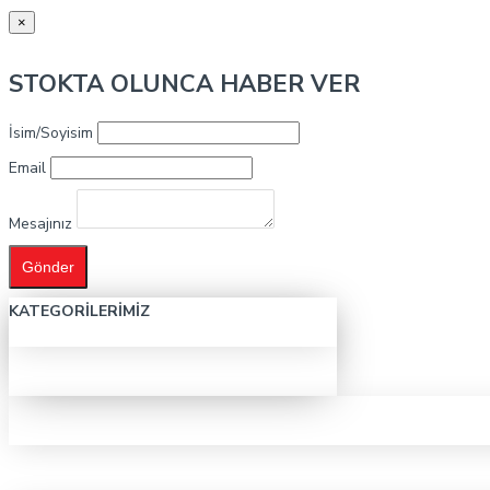
×
STOKTA OLUNCA HABER VER
İsim/Soyisim
Email
Mesajınız
Gönder
KATEGORILERIMIZ