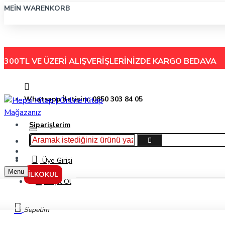
MEIN WARENKORB
300TL VE ÜZERİ ALIŞVERİŞLERİNİZDE
KARGO BEDAVA
Whatsapp İletişim: 0850 303 84 05
Siparişlerim
Hakkımızda
Menu
İletişim
Üye Girişi
Menu
İLKOKUL
Kayıt Ol
Olağanüstü Bir Gece - Stefan Zweig - Parodi Yayınları
Sepetim