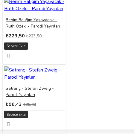
Benim Balığım Yaşayacak -
Ruth Ozekı - Parodi Yayınları
₺223,50
₺223,50
Sepete Ekle
Satranç - Stefan Zweig -
Parodi Yayınları
₺96,43
₺96,43
Sepete Ekle