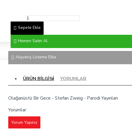
Sepete Ekle
Hemen Satın Al
Alışveriş Listeme Ekle
ÜRÜN BILGISI
YORUMLAR
Olağanüstü Bir Gece - Stefan Zweig - Parodi Yayınları
Yorumlar
Yorum Yapınız