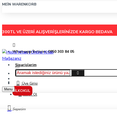
MEIN WARENKORB
300TL VE ÜZERİ ALIŞVERİŞLERİNİZDE
KARGO BEDAVA
Whatsapp İletişim: 0850 303 84 05
Siparişlerim
Hakkımızda
Menu
İletişim
Üye Girişi
Menu
İLKOKUL
Kayıt Ol
Püsküllü Deve - Samed Behrengi - Parodi Yayınları
Sepetim