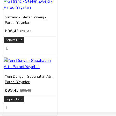
Satranç - Stefan Zweig -
Parodi Yayınları
₺96,43
₺96,43
Sepete Ekle
Yeni Dünya - Sabahattin Ali -
Parodi Yayınları
₺99,43
₺99,43
Sepete Ekle