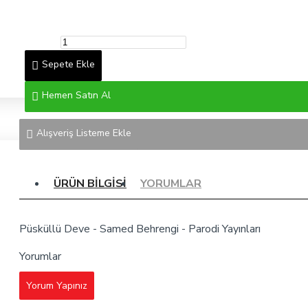
Sepete Ekle
Hemen Satın Al
Alışveriş Listeme Ekle
ÜRÜN BILGISI
YORUMLAR
Püsküllü Deve - Samed Behrengi - Parodi Yayınları
Yorumlar
Yorum Yapınız