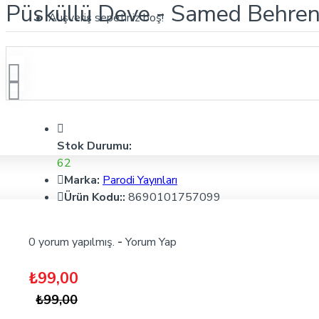
Püsküllü Deve - Samed Behrengi
Alışveriş sepetiniz boş!
Stok Durumu:
62
Marka:
Parodi Yayınları
Ürün Kodu::
8690101757099
0 yorum yapılmış.
-
Yorum Yap
₺99,00
₺99,00