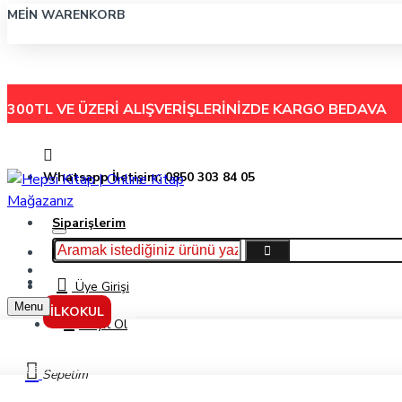
MEIN WARENKORB
300TL VE ÜZERİ ALIŞVERİŞLERİNİZDE
KARGO BEDAVA
Whatsapp İletişim: 0850 303 84 05
Siparişlerim
Hakkımızda
Menu
İletişim
Üye Girişi
Menu
İLKOKUL
Kayıt Ol
Paraf Yayınları 8. Sınıf Lgs 22 Fen Bilimleri Denemesi
Sepetim