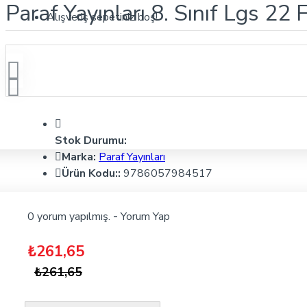
Paraf Yayınları 8. Sınıf Lgs 22
Alışveriş sepetiniz boş!
Stok Durumu:
Marka:
Paraf Yayınları
Ürün Kodu::
9786057984517
0 yorum yapılmış.
-
Yorum Yap
₺261,65
₺261,65