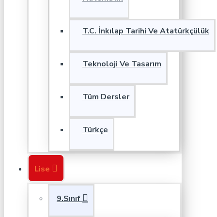
T.C. İnkılap Tarihi Ve Atatürkçülük
Teknoloji Ve Tasarım
Tüm Dersler
Türkçe
Lise
9.Sınıf