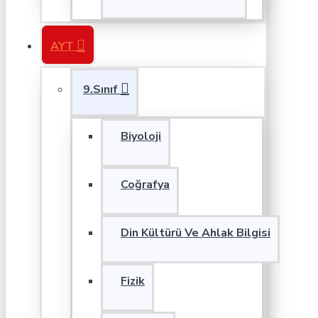
AYT
9.Sınıf
Biyoloji
Coğrafya
Din Kültürü Ve Ahlak Bilgisi
Fizik