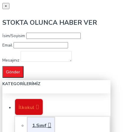
×
STOKTA OLUNCA HABER VER
İsim/Soyisim
Email
Mesajınız
Gönder
KATEGORILERIMIZ
İlkokul
1.Sınıf