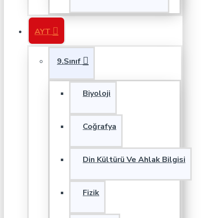
AYT
9.Sınıf
Biyoloji
Coğrafya
Din Kültürü Ve Ahlak Bilgisi
Fizik