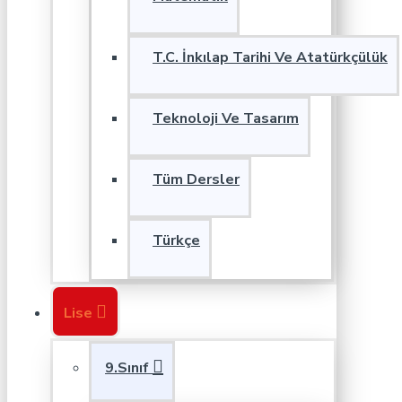
T.C. İnkılap Tarihi Ve Atatürkçülük
Teknoloji Ve Tasarım
Tüm Dersler
Türkçe
Lise
9.Sınıf