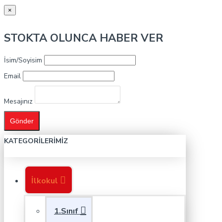
×
STOKTA OLUNCA HABER VER
İsim/Soyisim
Email
Mesajınız
Gönder
KATEGORILERIMIZ
İlkokul
1.Sınıf