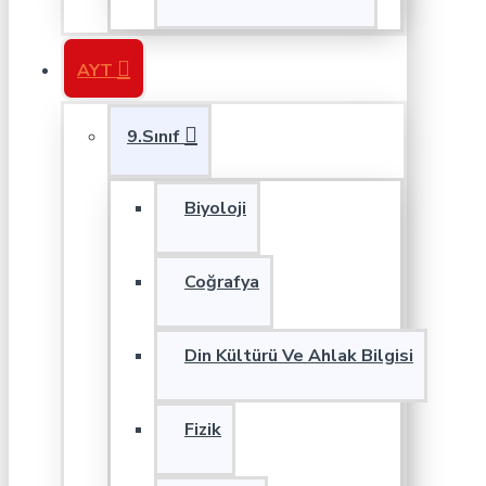
AYT
9.Sınıf
Biyoloji
Coğrafya
Din Kültürü Ve Ahlak Bilgisi
Fizik