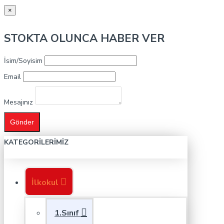
×
STOKTA OLUNCA HABER VER
İsim/Soyisim
Email
Mesajınız
Gönder
KATEGORILERIMIZ
İlkokul
1.Sınıf