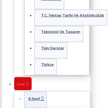
T.C. İnkılap Tarihi Ve Atatürkçülük
Teknoloji Ve Tasarım
Tüm Dersler
Türkçe
Lise
9.Sınıf