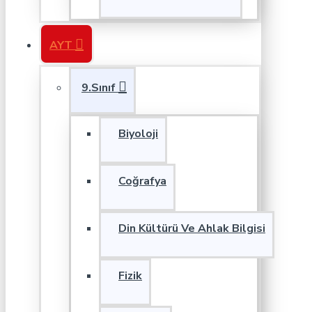
AYT
9.Sınıf
Biyoloji
Coğrafya
Din Kültürü Ve Ahlak Bilgisi
Fizik