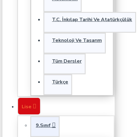
T.C. İnkılap Tarihi Ve Atatürkçülük
Teknoloji Ve Tasarım
Tüm Dersler
Türkçe
Lise
9.Sınıf