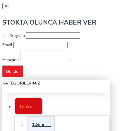
×
STOKTA OLUNCA HABER VER
İsim/Soyisim
Email
Mesajınız
Gönder
KATEGORILERIMIZ
İlkokul
1.Sınıf