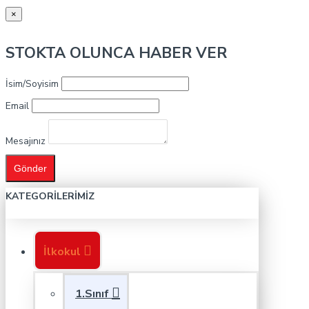
×
STOKTA OLUNCA HABER VER
İsim/Soyisim
Email
Mesajınız
Gönder
KATEGORILERIMIZ
İlkokul
1.Sınıf