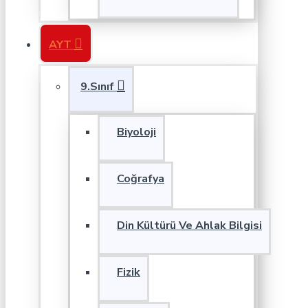
AYT
9.Sınıf
Biyoloji
Coğrafya
Din Kültürü Ve Ahlak Bilgisi
Fizik