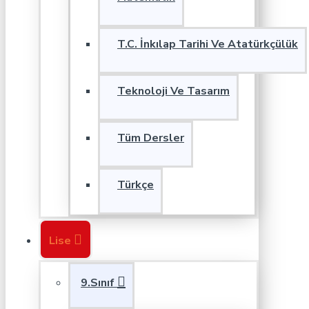
T.C. İnkılap Tarihi Ve Atatürkçülük
Teknoloji Ve Tasarım
Tüm Dersler
Türkçe
Lise
9.Sınıf