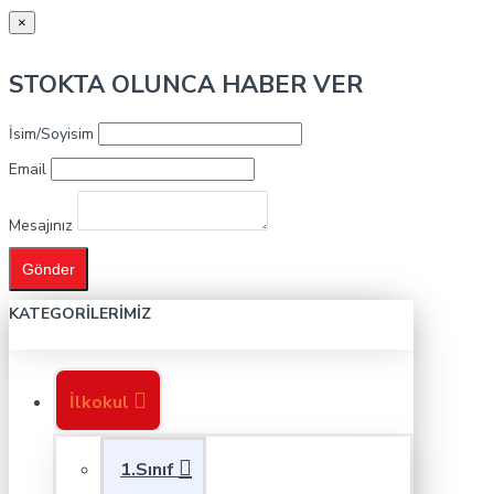
×
STOKTA OLUNCA HABER VER
İsim/Soyisim
Email
Mesajınız
Gönder
KATEGORILERIMIZ
İlkokul
1.Sınıf