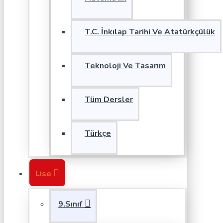
T.C. İnkılap Tarihi Ve Atatürkçülük
Teknoloji Ve Tasarım
Tüm Dersler
Türkçe
Lise
9.Sınıf