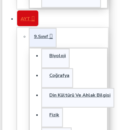
AYT
9.Sınıf
Biyoloji
Coğrafya
Din Kültürü Ve Ahlak Bilgisi
Fizik