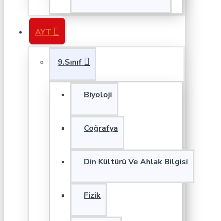
AYT
9.Sınıf
Biyoloji
Coğrafya
Din Kültürü Ve Ahlak Bilgisi
Fizik