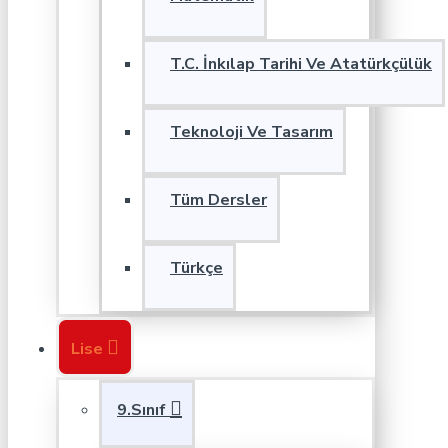
T.C. İnkılap Tarihi Ve Atatürkçülük
Teknoloji Ve Tasarım
Tüm Dersler
Türkçe
Lise
9.Sınıf