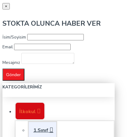
×
STOKTA OLUNCA HABER VER
İsim/Soyisim
Email
Mesajınız
Gönder
KATEGORILERIMIZ
İlkokul
1.Sınıf