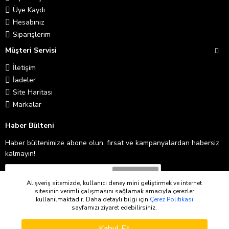
Üye Kaydı
Hesabınız
Siparişlerim
Müşteri Servisi
İletişim
İadeler
Site Haritası
Markalar
Haber Bülteni
Haber bültenimize abone olun, fırsat ve kampanyalardan habersiz
kalmayın!
Abone Ol
Alışveriş sitemizde, kullanıcı deneyimini geliştirmek ve internet
sitesinin verimli çalışmasını sağlamak amacıyla çerezler
Gizlilik İlkeleri
'ni okudum ve kabul ediyorum.
kullanılmaktadır. Daha detaylı bilgi için
Çerez Politikası
sayfamızı ziyaret edebilirsiniz.
WHATSAPP SIPARIŞ
Copyright © 2026
Kabul Et