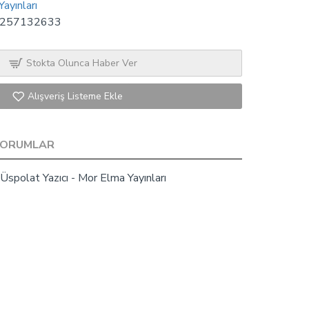
ayınları
257132633
Stokta Olunca Haber Ver
Alışveriş Listeme Ekle
YORUMLAR
 Üspolat Yazıcı - Mor Elma Yayınları