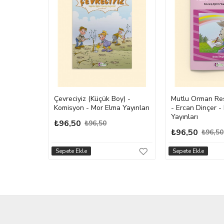
ınar -
Çevreciyiz (Küçük Boy) -
Mutlu Orman Re
 Elma
Komisyon - Mor Elma Yayınları
- Ercan Dinçer -
Yayınları
₺96,50
₺96,50
₺96,50
₺96,50
Sepete Ekle
Sepete Ekle