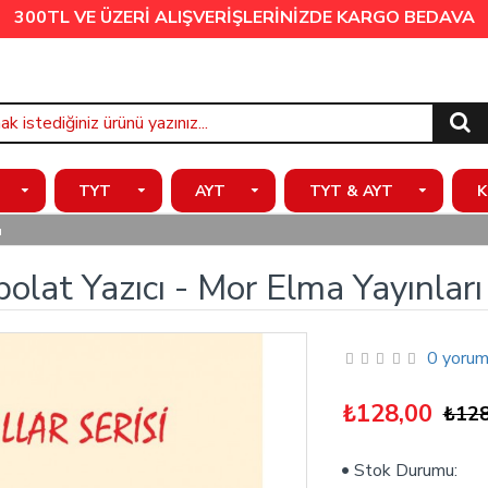
300TL VE ÜZERİ ALIŞVERİŞLERİNİZDE
KARGO BEDAVA
TYT
AYT
TYT & AYT
K
ı
olat Yazıcı - Mor Elma Yayınları
0 yorum
₺128,00
₺128
Stok Durumu: