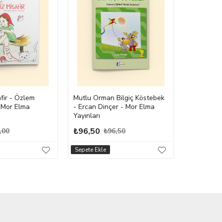
₺140,50
fir - Özlem
Mutlu Orman Bilgiç Köstebek
- Mor Elma
- Ercan Dinçer - Mor Elma
Yayınları
₺96,50
,00
₺96,50
Sepete Ekle
Sepete Ekle