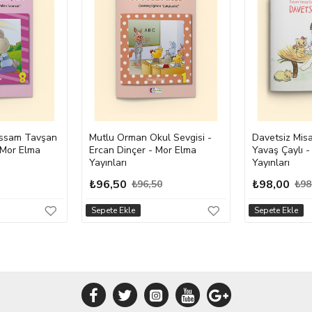
ssam Tavşan
Mutlu Orman Okul Sevgisi -
Davetsiz Misa
 Mor Elma
Ercan Dinçer - Mor Elma
Yavaş Çaylı 
Yayınları
Yayınları
₺96,50
₺98,00
₺96,50
₺98
Sepete Ekle
Sepete Ekle