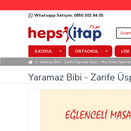
Whatsapp İletişim: 0850 303 84 05
İLKOKUL
ORTAOKUL
LISE
Yaramaz Bibi - Zarife Üspolat Yazıcı - Mor Elma Yayınlar
Yaramaz Bibi - Zarife Üsp