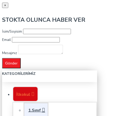
×
STOKTA OLUNCA HABER VER
İsim/Soyisim
Email
Mesajınız
Gönder
KATEGORILERIMIZ
İlkokul
1.Sınıf