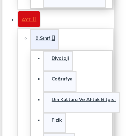
AYT
9.Sınıf
Biyoloji
Coğrafya
Din Kültürü Ve Ahlak Bilgisi
Fizik