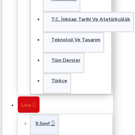
T.C. İnkılap Tarihi Ve Atatürkçülük
Teknoloji Ve Tasarım
Tüm Dersler
Türkçe
Lise
9.Sınıf