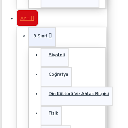
AYT
9.Sınıf
Biyoloji
Coğrafya
Din Kültürü Ve Ahlak Bilgisi
Fizik