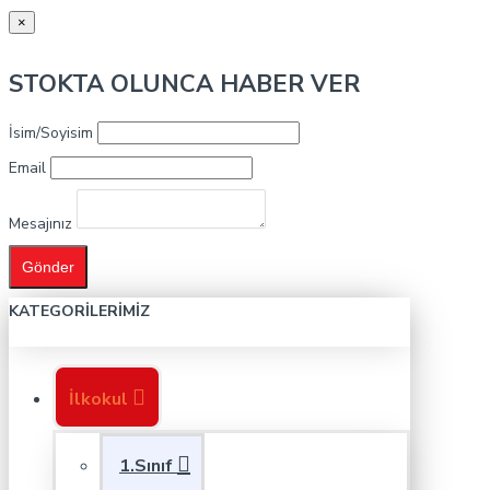
×
STOKTA OLUNCA HABER VER
İsim/Soyisim
Email
Mesajınız
Gönder
KATEGORILERIMIZ
İlkokul
1.Sınıf