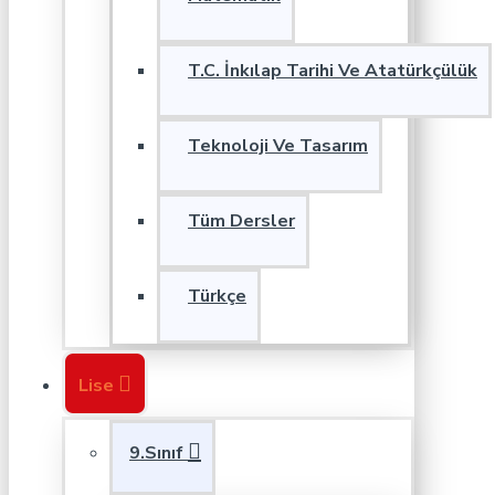
T.C. İnkılap Tarihi Ve Atatürkçülük
Teknoloji Ve Tasarım
Tüm Dersler
Türkçe
Lise
9.Sınıf