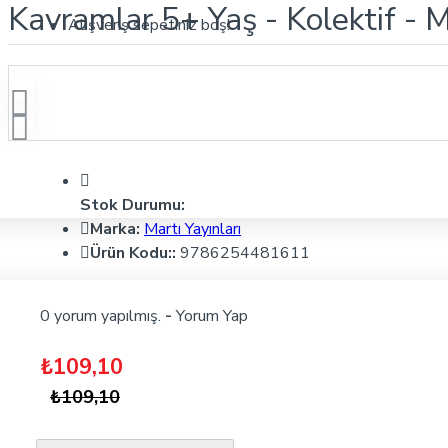
Kavramlar 5+ Yaş - Kolektif - M
Alışveriş sepetiniz boş!
Stok Durumu:
Marka:
Martı Yayınları
Ürün Kodu::
9786254481611
0 yorum yapılmış.
-
Yorum Yap
₺109,10
₺109,10