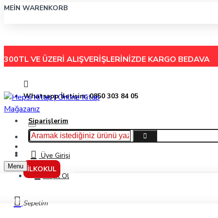
MEIN WARENKORB
300TL VE ÜZERİ ALIŞVERİŞLERİNİZDE
KARGO BEDAVA
Whatsapp İletişim: 0850 303 84 05
Siparişlerim
Hakkımızda
Menu
İletişim
Üye Girişi
Menu
İLKOKUL
Kayıt Ol
Kavramlar 5+ Yaş - Kolektif - Martı Çocuk Yayınları
Sepetim