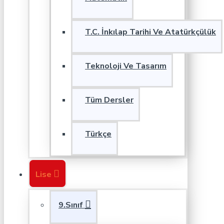
T.C. İnkılap Tarihi Ve Atatürkçülük
Teknoloji Ve Tasarım
Tüm Dersler
Türkçe
Lise
9.Sınıf