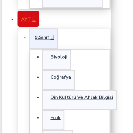
AYT
9.Sınıf
Biyoloji
Coğrafya
Din Kültürü Ve Ahlak Bilgisi
Fizik