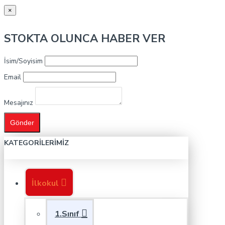
×
STOKTA OLUNCA HABER VER
İsim/Soyisim
Email
Mesajınız
Gönder
KATEGORILERIMIZ
İlkokul
1.Sınıf