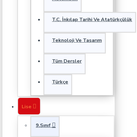
T.C. İnkılap Tarihi Ve Atatürkçülük
Teknoloji Ve Tasarım
Tüm Dersler
Türkçe
Lise
9.Sınıf