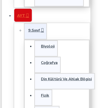
AYT
9.Sınıf
Biyoloji
Coğrafya
Din Kültürü Ve Ahlak Bilgisi
Fizik