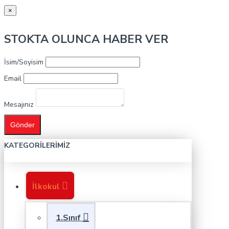
×
STOKTA OLUNCA HABER VER
İsim/Soyisim
Email
Mesajınız
Gönder
KATEGORILERIMIZ
İlkokul
1.Sınıf