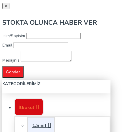
×
STOKTA OLUNCA HABER VER
İsim/Soyisim
Email
Mesajınız
Gönder
KATEGORILERIMIZ
İlkokul
1.Sınıf