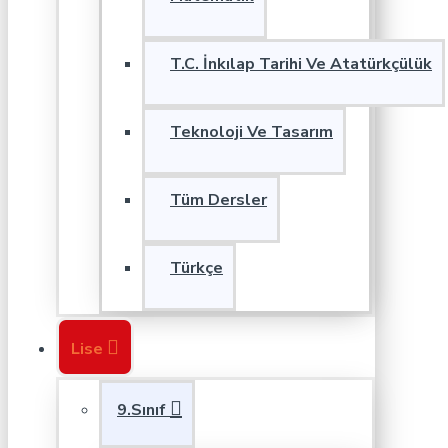
T.C. İnkılap Tarihi Ve Atatürkçülük
Teknoloji Ve Tasarım
Tüm Dersler
Türkçe
Lise
9.Sınıf