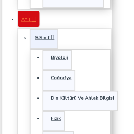
AYT
9.Sınıf
Biyoloji
Coğrafya
Din Kültürü Ve Ahlak Bilgisi
Fizik