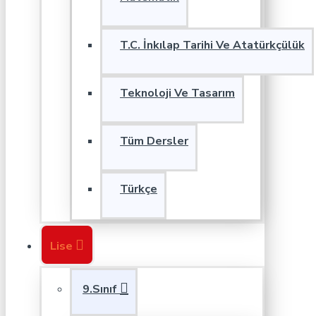
T.C. İnkılap Tarihi Ve Atatürkçülük
Teknoloji Ve Tasarım
Tüm Dersler
Türkçe
Lise
9.Sınıf