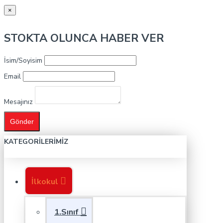
×
STOKTA OLUNCA HABER VER
İsim/Soyisim
Email
Mesajınız
Gönder
KATEGORILERIMIZ
İlkokul
1.Sınıf