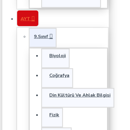
AYT
9.Sınıf
Biyoloji
Coğrafya
Din Kültürü Ve Ahlak Bilgisi
Fizik