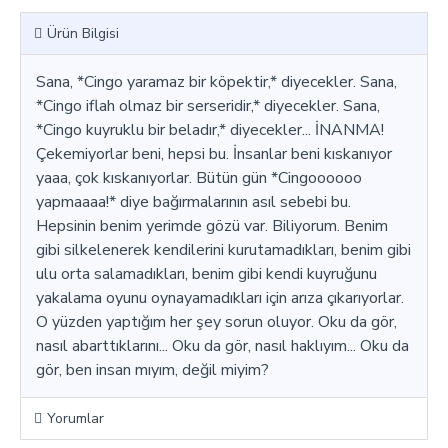
Ürün Bilgisi
Sana, *Cingo yaramaz bir köpektir,* diyecekler. Sana,
*Cingo iflah olmaz bir serseridir,* diyecekler. Sana,
*Cingo kuyruklu bir beladır,* diyecekler... İNANMA!
Çekemiyorlar beni, hepsi bu. İnsanlar beni kıskanıyor
yaaa, çok kıskanıyorlar. Bütün gün *Cingoooooo
yapmaaaa!* diye bağırmalarının asıl sebebi bu.
Hepsinin benim yerimde gözü var. Biliyorum. Benim
gibi silkelenerek kendilerini kurutamadıkları, benim gibi
ulu orta salamadıkları, benim gibi kendi kuyruğunu
yakalama oyunu oynayamadıkları için arıza çıkarıyorlar.
O yüzden yaptığım her şey sorun oluyor. Oku da gör,
nasıl abarttıklarını... Oku da gör, nasıl haklıyım... Oku da
gör, ben insan mıyım, değil miyim?
Yorumlar