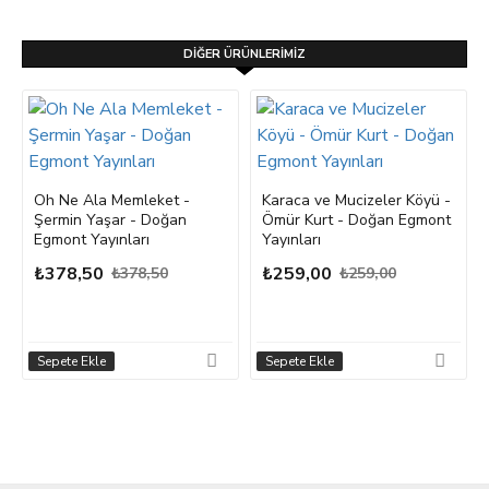
DIĞER ÜRÜNLERIMIZ
Oh Ne Ala Memleket -
Karaca ve Mucizeler Köyü -
Şermin Yaşar - Doğan
Ömür Kurt - Doğan Egmont
Egmont Yayınları
Yayınları
₺378,50
₺259,00
₺378,50
₺259,00
Sepete Ekle
Sepete Ekle