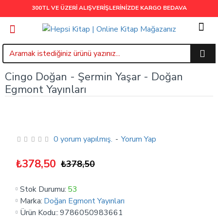
300TL VE ÜZERİ ALIŞVERİŞLERİNİZDE
KARGO BEDAVA
Cingo Doğan - Şermin Yaşar - Doğan
Egmont Yayınları
0 yorum yapılmış.
-
Yorum Yap
₺378,50
₺378,50
Stok Durumu:
53
Marka:
Doğan Egmont Yayınları
Ürün Kodu::
9786050983661