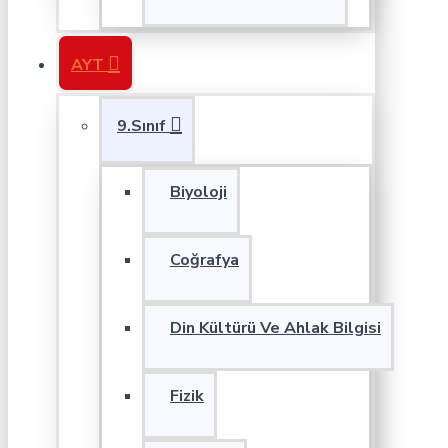
AYT
9.Sınıf
Biyoloji
Coğrafya
Din Kültürü Ve Ahlak Bilgisi
Fizik