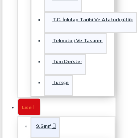
T.C. İnkılap Tarihi Ve Atatürkçülük
Teknoloji Ve Tasarım
Tüm Dersler
Türkçe
Lise
9.Sınıf