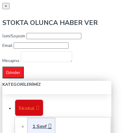
×
STOKTA OLUNCA HABER VER
İsim/Soyisim
Email
Mesajınız
Gönder
KATEGORILERIMIZ
İlkokul
1.Sınıf