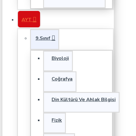
AYT
9.Sınıf
Biyoloji
Coğrafya
Din Kültürü Ve Ahlak Bilgisi
Fizik