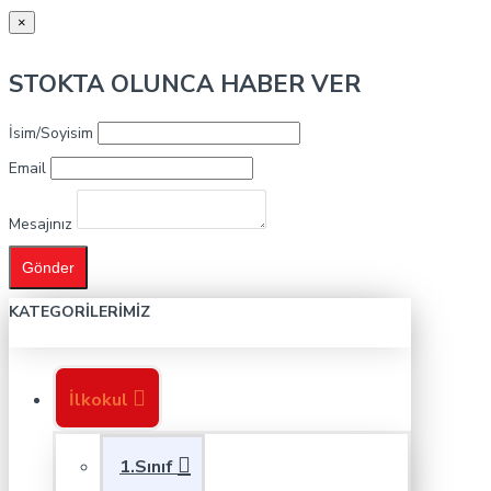
×
STOKTA OLUNCA HABER VER
İsim/Soyisim
Email
Mesajınız
Gönder
KATEGORILERIMIZ
İlkokul
1.Sınıf