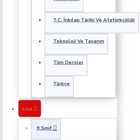
T.C. İnkılap Tarihi Ve Atatürkçülük
Teknoloji Ve Tasarım
Tüm Dersler
Türkçe
Lise
9.Sınıf