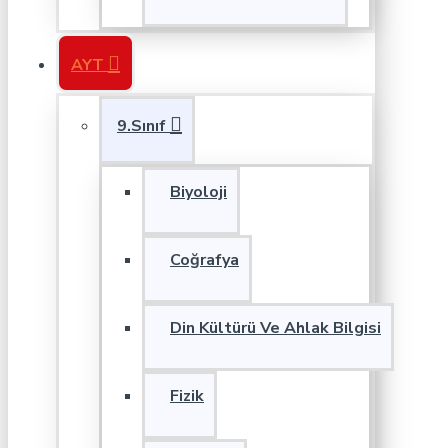
AYT
9.Sınıf
Biyoloji
Coğrafya
Din Kültürü Ve Ahlak Bilgisi
Fizik