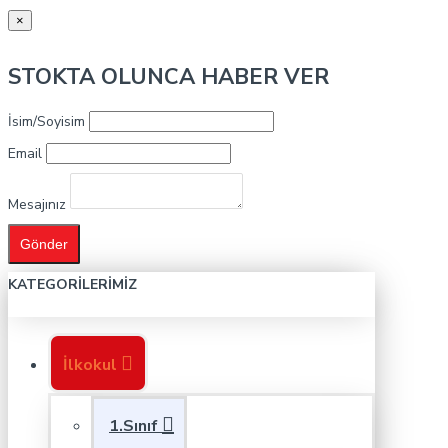
×
STOKTA OLUNCA HABER VER
İsim/Soyisim
Email
Mesajınız
Gönder
KATEGORILERIMIZ
İlkokul
1.Sınıf