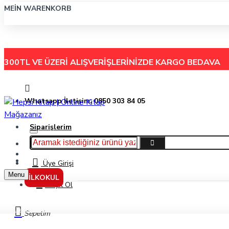
MEIN WARENKORB
300TL VE ÜZERİ ALIŞVERİŞLERİNİZDE
KARGO BEDAVA
Whatsapp İletişim: 0850 303 84 05
Siparişlerim
Hakkımızda
Menu
İletişim
Üye Girişi
Menu
İLKOKUL
Kayıt Ol
Dünyanın Merkezine Seyahat - Jules Verne - Parıltı Yayınları
Sepetim