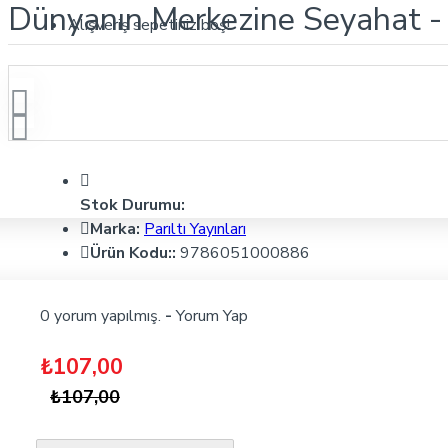
Dünyanın Merkezine Seyahat - Ju
Alışveriş sepetiniz boş!
Stok Durumu:
Marka:
Parıltı Yayınları
Ürün Kodu::
9786051000886
0 yorum yapılmış.
-
Yorum Yap
₺107,00
₺107,00