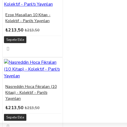
Ezop Masalları 10 Kitap -
Kolektif - Parıltı Yayınları
₺213,50
₺213,50
Sepete Ekle
Nasreddin Hoca Fıkraları (10
Kitap) - Kolektif - Parıltı
Yayınları
₺213,50
₺213,50
Sepete Ekle