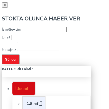
×
STOKTA OLUNCA HABER VER
İsim/Soyisim
Email
Mesajınız
Gönder
KATEGORILERIMIZ
İlkokul
1.Sınıf