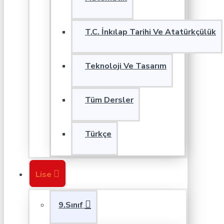
T.C. İnkılap Tarihi Ve Atatürkçülük
Teknoloji Ve Tasarım
Tüm Dersler
Türkçe
Lise
9.Sınıf