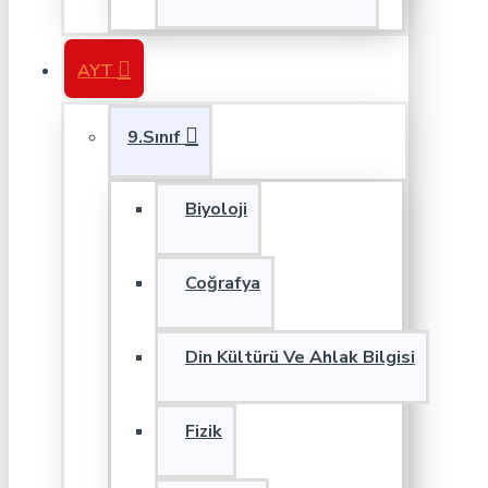
AYT
9.Sınıf
Biyoloji
Coğrafya
Din Kültürü Ve Ahlak Bilgisi
Fizik