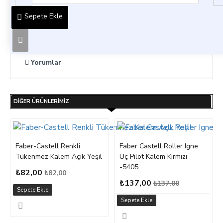
Ürün Bilgisi
Sepete Ekle
Faber-Castell 12 Renk Guaj Boya 5170160401
Yorumlar
DIĞER ÜRÜNLERIMIZ
Faber-Castell Renkli
Faber Castell Roller Igne
Tükenmez Kalem Açık Yeşil
Uç Pilot Kalem Kırmızı
-5405
₺82,00
₺82,00
₺137,00
₺137,00
Sepete Ekle
Sepete Ekle