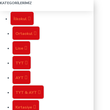
KATEGORILERIMIZ
İlkokul
Ortaokul
Lise
TYT
AYT
TYT & AYT
Kırtasiye