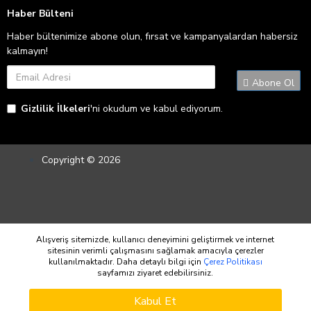
Haber Bülteni
Haber bültenimize abone olun, fırsat ve kampanyalardan habersiz
kalmayın!
Abone Ol
Gizlilik İlkeleri
'ni okudum ve kabul ediyorum.
Copyright © 2026
Alışveriş sitemizde, kullanıcı deneyimini geliştirmek ve internet
sitesinin verimli çalışmasını sağlamak amacıyla çerezler
kullanılmaktadır. Daha detaylı bilgi için
Çerez Politikası
sayfamızı ziyaret edebilirsiniz.
WHATSAPP SIPARIŞ
Kabul Et