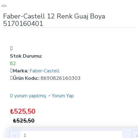
Faber-Castell 12 Renk Guaj Boya
5170160401
Stok Durumu:
82
Marka:
Faber-Castell
Ürün Kodu::
8690826160303
0 yorum yapılmış.
-
Yorum Yap
₺525,50
₺525,50