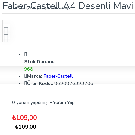
Faber-Castell A4 Desenli Mavi
Alışveriş sepetiniz boş!
Stok Durumu:
968
Marka:
Faber-Castell
Ürün Kodu::
8690826393206
0 yorum yapılmış.
-
Yorum Yap
₺109,00
₺109,00