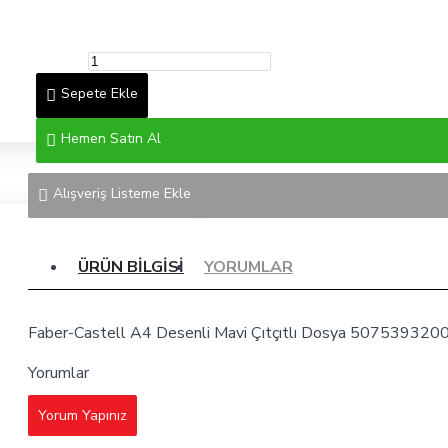
Sepete Ekle
Hemen Satın Al
Alışveriş Listeme Ekle
ÜRÜN BILGISI
YORUMLAR
Faber-Castell A4 Desenli Mavi Çıtçıtlı Dosya 507539320
Yorumlar
Yorum Yapınız