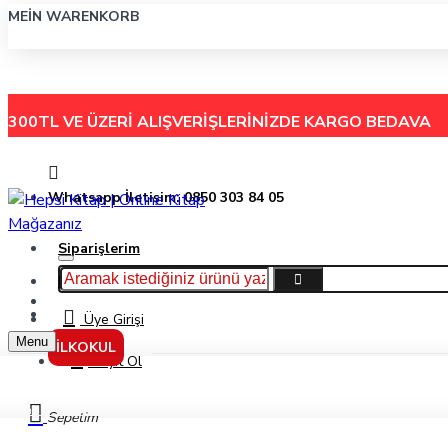
MEIN WARENKORB
300TL VE ÜZERİ ALIŞVERİŞLERİNİZDE
KARGO BEDAVA
Whatsapp İletişim: 0850 303 84 05
Siparişlerim
Hakkımızda
Menu
İletişim
Üye Girişi
Menu
İLKOKUL
Kayıt Ol
Faber-Castell A4 Desenli Mavi Çıtçıtlı Dosya 5075393200
Sepetim