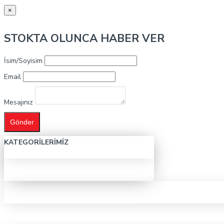
×
STOKTA OLUNCA HABER VER
İsim/Soyisim
Email
Mesajınız
Gönder
KATEGORILERIMIZ