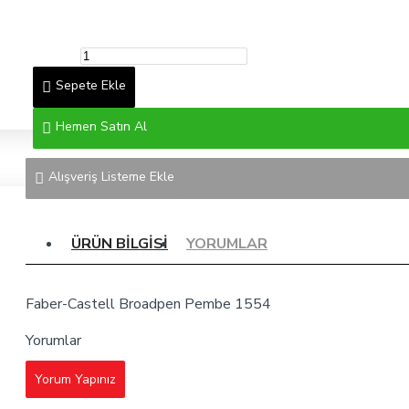
Sepete Ekle
Hemen Satın Al
Alışveriş Listeme Ekle
ÜRÜN BILGISI
YORUMLAR
Faber-Castell Broadpen Pembe 1554
Yorumlar
Yorum Yapınız