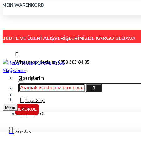
MEIN WARENKORB
300TL VE ÜZERİ ALIŞVERİŞLERİNİZDE
KARGO BEDAVA
Whatsapp İletişim: 0850 303 84 05
Siparişlerim
Hakkımızda
Menu
İletişim
Üye Girişi
Menu
İLKOKUL
Kayıt Ol
Faber-Castell Broadpen Pembe 1554
Sepetim