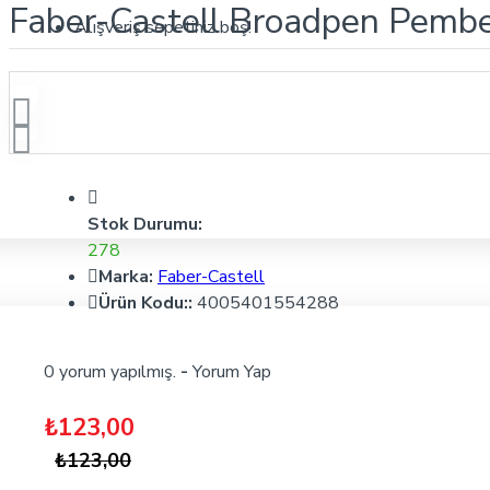
Faber-Castell Broadpen Pemb
Alışveriş sepetiniz boş!
Stok Durumu:
278
Marka:
Faber-Castell
Ürün Kodu::
4005401554288
0 yorum yapılmış.
-
Yorum Yap
₺123,00
₺123,00