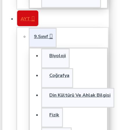
AYT
9.Sınıf
Biyoloji
Coğrafya
Din Kültürü Ve Ahlak Bilgisi
Fizik