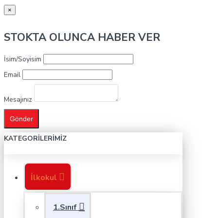
×
STOKTA OLUNCA HABER VER
İsim/Soyisim
Email
Mesajınız
Gönder
KATEGORILERIMIZ
İlkokul
1.Sınıf