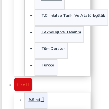
T.C. İnkılap Tarihi Ve Atatürkçülük
Teknoloji Ve Tasarım
Tüm Dersler
Türkçe
Lise
9.Sınıf