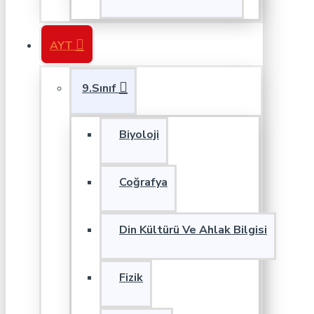
AYT
9.Sınıf
Biyoloji
Coğrafya
Din Kültürü Ve Ahlak Bilgisi
Fizik