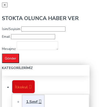
×
STOKTA OLUNCA HABER VER
İsim/Soyisim
Email
Mesajınız
Gönder
KATEGORILERIMIZ
İlkokul
1.Sınıf