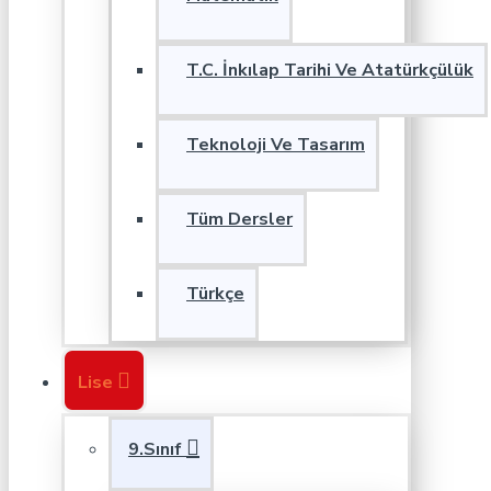
T.C. İnkılap Tarihi Ve Atatürkçülük
Teknoloji Ve Tasarım
Tüm Dersler
Türkçe
Lise
9.Sınıf