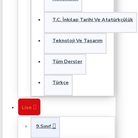
T.C. İnkılap Tarihi Ve Atatürkçülük
Teknoloji Ve Tasarım
Tüm Dersler
Türkçe
Lise
9.Sınıf