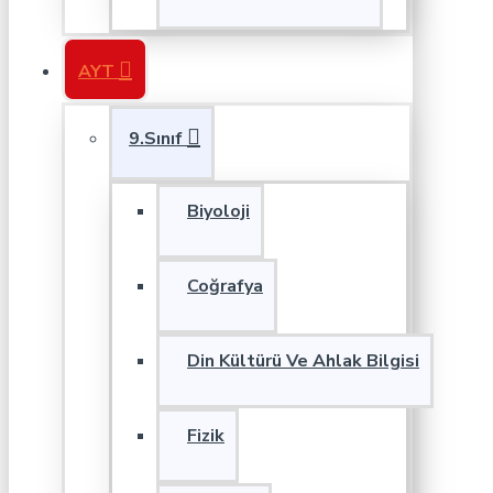
AYT
9.Sınıf
Biyoloji
Coğrafya
Din Kültürü Ve Ahlak Bilgisi
Fizik