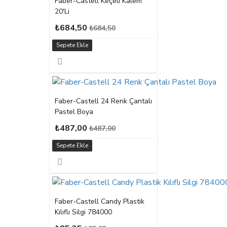
Faber-Castell Keçeli Kalem
20'Li
₺684,50
₺684,50
Sepete Ekle
Faber-Castell 24 Renk Çantalı
Pastel Boya
₺487,00
₺487,00
Sepete Ekle
Faber-Castell Candy Plastik
Kılıflı Silgi 784000