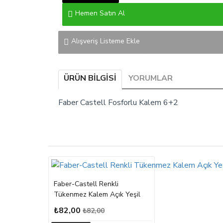
Hemen Satın Al
Alışveriş Listeme Ekle
ÜRÜN BILGISI
YORUMLAR
Faber Castell Fosforlu Kalem 6+2
Faber-Castell Renkli
Tükenmez Kalem Açık Yeşil
₺82,00
₺82,00