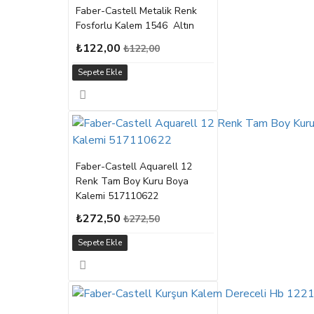
Faber-Castell Metalik Renk
Fosforlu Kalem 1546 Altın
₺122,00
₺122,00
Sepete Ekle
Faber-Castell Aquarell 12
Renk Tam Boy Kuru Boya
Kalemi 517110622
₺272,50
₺272,50
Sepete Ekle