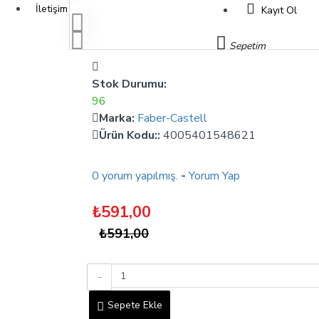
İletişim
Kayıt Ol
Sepetim
Stok Durumu:
96
Marka:
Faber-Castell
Ürün Kodu::
4005401548621
0 yorum yapılmış.
-
Yorum Yap
₺591,00
₺591,00
Sepete Ekle