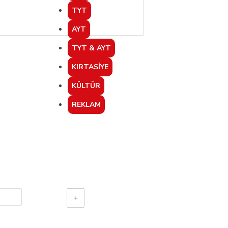
TYT
AYT
TYT & AYT
KIRTASIYE
KÜLTÜR
REKLAM