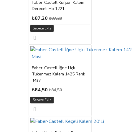
Faber-Castell Kurşun Kalem
Dereceli Hb 1221
₺87,20
₺87,20
Sepete Ekle
Faber-Castell İğne Uçlu
Tükenmez Kalem 1425 Renk
Mavi
₺84,50
₺84,50
Sepete Ekle