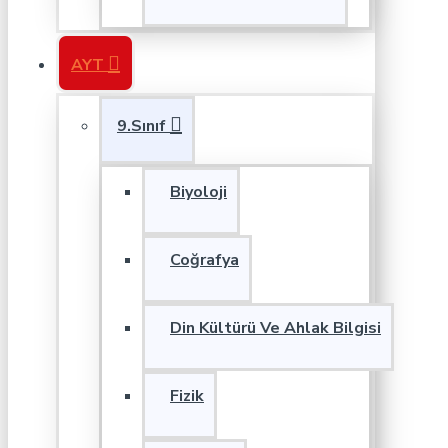
AYT
9.Sınıf
Biyoloji
Coğrafya
Din Kültürü Ve Ahlak Bilgisi
Fizik