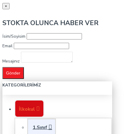
×
STOKTA OLUNCA HABER VER
İsim/Soyisim
Email
Mesajınız
Gönder
KATEGORILERIMIZ
İlkokul
1.Sınıf