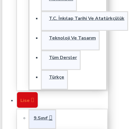
T.C. İnkılap Tarihi Ve Atatürkçülük
Teknoloji Ve Tasarım
Tüm Dersler
Türkçe
Lise
9.Sınıf