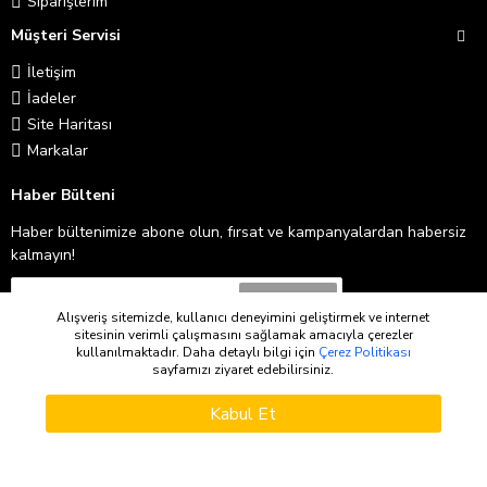
Siparişlerim
Müşteri Servisi
İletişim
İadeler
Site Haritası
Markalar
Haber Bülteni
Haber bültenimize abone olun, fırsat ve kampanyalardan habersiz
kalmayın!
Abone Ol
Alışveriş sitemizde, kullanıcı deneyimini geliştirmek ve internet
sitesinin verimli çalışmasını sağlamak amacıyla çerezler
Gizlilik İlkeleri
'ni okudum ve kabul ediyorum.
kullanılmaktadır. Daha detaylı bilgi için
Çerez Politikası
sayfamızı ziyaret edebilirsiniz.
WHATSAPP SIPARIŞ
Copyright © 2026
Kabul Et
Sepete Ekle