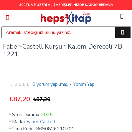
300TL VE ÜZERİ ALIŞVERİŞLERİNİZDE
KARGO BEDAVA
Faber-Castell Kurşun Kalem Dereceli 7B
1221
0 yorum yapılmış.
-
Yorum Yap
₺87,20
₺87,20
Stok Durumu:
2035
Marka:
Faber-Castell
Ürün Kodu::
8690826210701