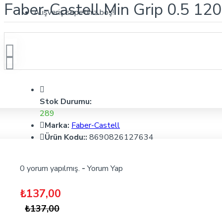
Faber-Castell Min Grip 0.5 120
Alışveriş sepetiniz boş!
Stok Durumu:
289
Marka:
Faber-Castell
Ürün Kodu::
8690826127634
0 yorum yapılmış.
-
Yorum Yap
₺137,00
₺137,00