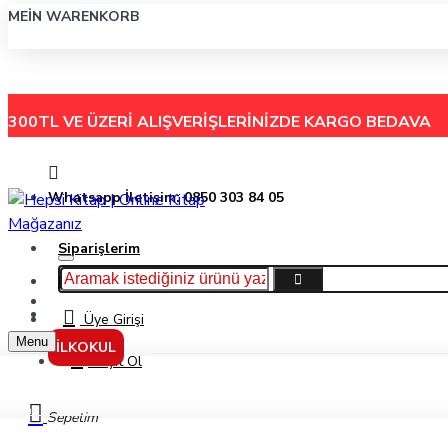
MEIN WARENKORB
300TL VE ÜZERİ ALIŞVERİŞLERİNİZDE
KARGO BEDAVA
Whatsapp İletişim: 0850 303 84 05
Siparişlerim
Hakkımızda
Menu
İletişim
Üye Girişi
Menu
İLKOKUL
Kayıt Ol
Faber-Castell Min Grip 0.5 120'Li Açık Mavi Tüp
Sepetim