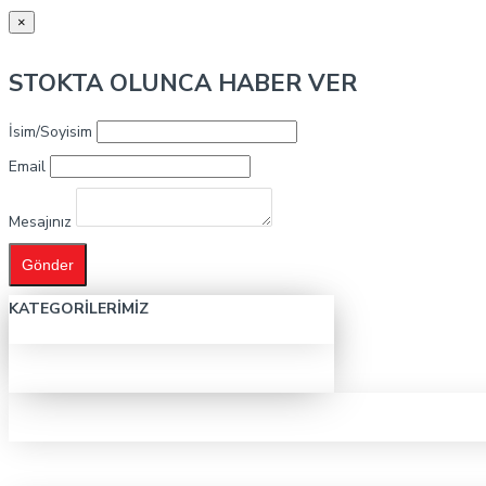
×
STOKTA OLUNCA HABER VER
İsim/Soyisim
Email
Mesajınız
Gönder
KATEGORILERIMIZ