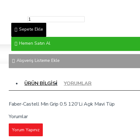
Sepete Ekle
Hemen Satın Al
Alışveriş Listeme Ekle
ÜRÜN BILGISI
YORUMLAR
Faber-Castell Min Grip 0.5 120'Li Açık Mavi Tüp
Yorumlar
Yorum Yapınız