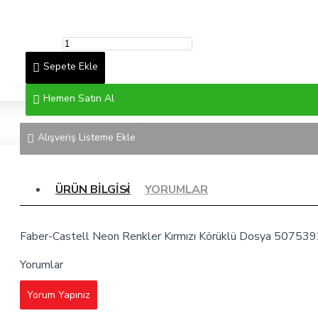
Sepete Ekle
Hemen Satın Al
Alışveriş Listeme Ekle
ÜRÜN BILGISI
YORUMLAR
Faber-Castell Neon Renkler Kırmızı Körüklü Dosya 50753
Yorumlar
Yorum Yapınız