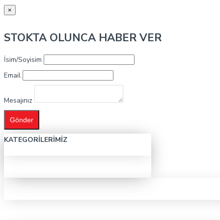
×
STOKTA OLUNCA HABER VER
İsim/Soyisim
Email
Mesajınız
Gönder
KATEGORILERIMIZ