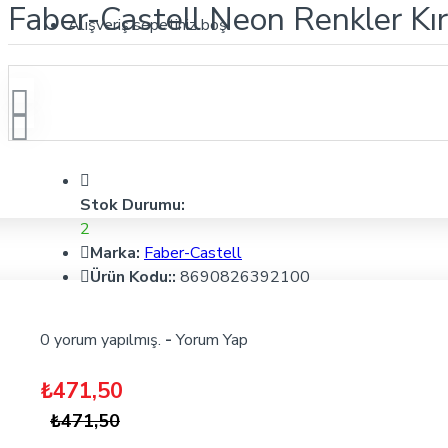
Faber-Castell Neon Renkler K
Alışveriş sepetiniz boş!
Stok Durumu:
2
Marka:
Faber-Castell
Ürün Kodu::
8690826392100
0 yorum yapılmış.
-
Yorum Yap
₺471,50
₺471,50