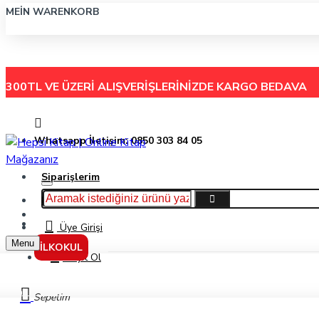
MEIN WARENKORB
300TL VE ÜZERİ ALIŞVERİŞLERİNİZDE
KARGO BEDAVA
Whatsapp İletişim: 0850 303 84 05
Siparişlerim
Hakkımızda
Menu
İletişim
Üye Girişi
Menu
İLKOKUL
Kayıt Ol
Faber-Castell Neon Renkler Kırmızı Körüklü Dosya 5075392100
Sepetim