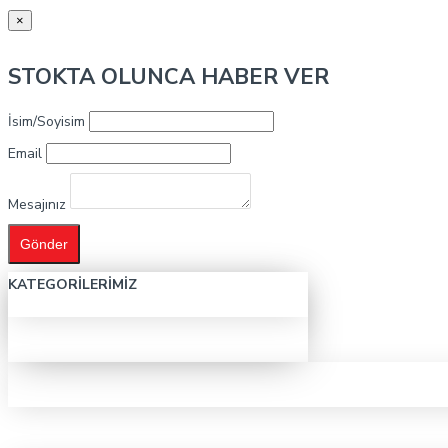
×
STOKTA OLUNCA HABER VER
İsim/Soyisim
Email
Mesajınız
Gönder
KATEGORILERIMIZ