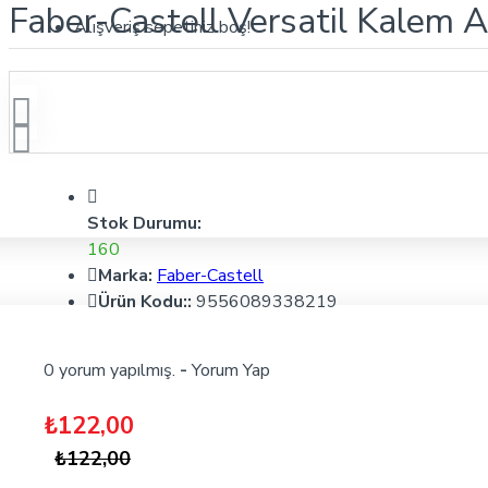
Faber-Castell Versatil Kalem
Alışveriş sepetiniz boş!
Stok Durumu:
160
Marka:
Faber-Castell
Ürün Kodu::
9556089338219
0 yorum yapılmış.
-
Yorum Yap
₺122,00
₺122,00