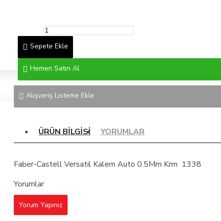
Sepete Ekle
Hemen Satın Al
Alışveriş Listeme Ekle
ÜRÜN BILGISI
YORUMLAR
Faber-Castell Versatil Kalem Auto 0.5Mm Krm 1338
Yorumlar
Yorum Yapınız