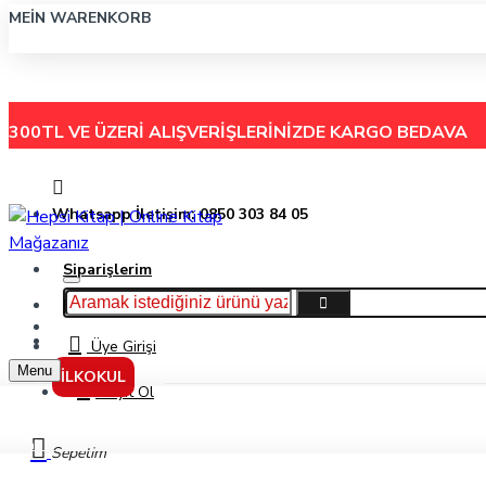
MEIN WARENKORB
300TL VE ÜZERİ ALIŞVERİŞLERİNİZDE
KARGO BEDAVA
Whatsapp İletişim: 0850 303 84 05
Siparişlerim
Hakkımızda
Menu
İletişim
Üye Girişi
Menu
İLKOKUL
Kayıt Ol
Faber-Castell Versatil Kalem Auto 0.5Mm Krm 1338
Sepetim