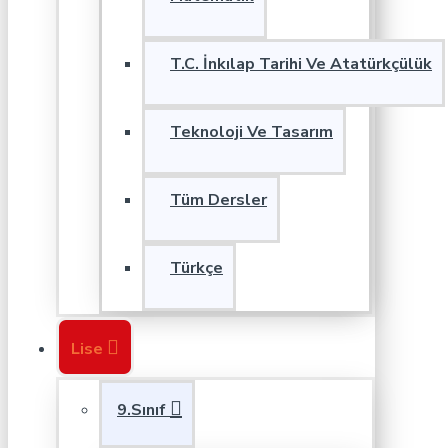
T.C. İnkılap Tarihi Ve Atatürkçülük
Teknoloji Ve Tasarım
Tüm Dersler
Türkçe
Lise
9.Sınıf