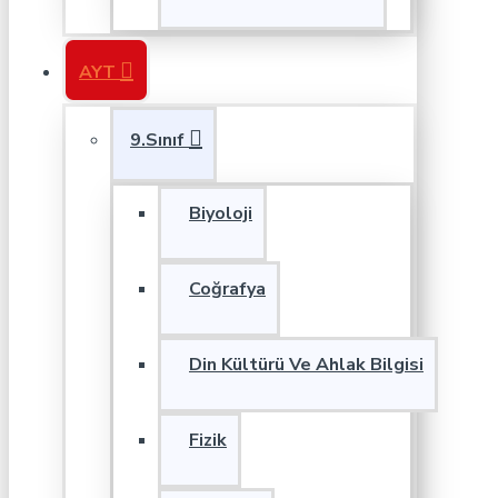
AYT
9.Sınıf
Biyoloji
Coğrafya
Din Kültürü Ve Ahlak Bilgisi
Fizik