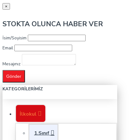
×
STOKTA OLUNCA HABER VER
İsim/Soyisim
Email
Mesajınız
Gönder
KATEGORILERIMIZ
İlkokul
1.Sınıf