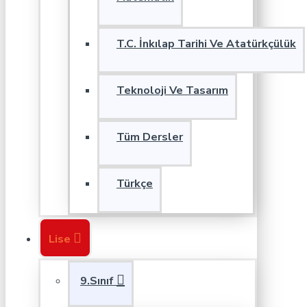
T.C. İnkılap Tarihi Ve Atatürkçülük
Teknoloji Ve Tasarım
Tüm Dersler
Türkçe
Lise
9.Sınıf