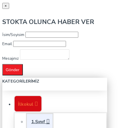
×
STOKTA OLUNCA HABER VER
İsim/Soyisim
Email
Mesajınız
Gönder
KATEGORILERIMIZ
İlkokul
1.Sınıf