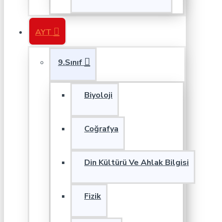
AYT
9.Sınıf
Biyoloji
Coğrafya
Din Kültürü Ve Ahlak Bilgisi
Fizik