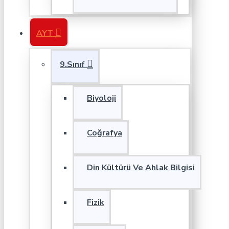
AYT
9.Sınıf
Biyoloji
Coğrafya
Din Kültürü Ve Ahlak Bilgisi
Fizik