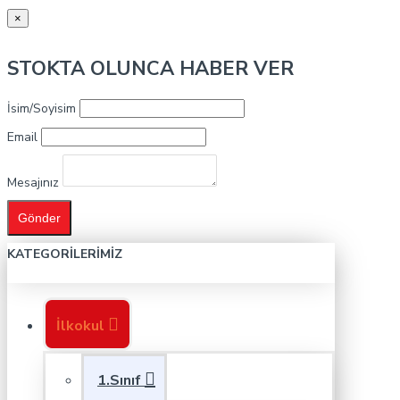
×
STOKTA OLUNCA HABER VER
İsim/Soyisim
Email
Mesajınız
Gönder
KATEGORILERIMIZ
İlkokul
1.Sınıf