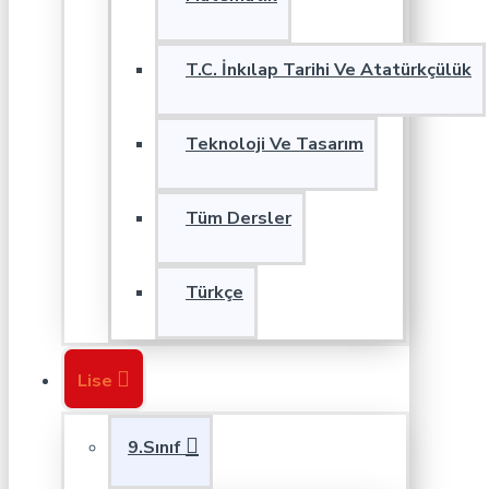
T.C. İnkılap Tarihi Ve Atatürkçülük
Teknoloji Ve Tasarım
Tüm Dersler
Türkçe
Lise
9.Sınıf