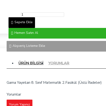
Sepete Ekle
Hemen Satın Al
Alışveriş Listeme Ekle
ÜRÜN BILGISI
YORUMLAR
Gama Yayınları 8. Sınıf Matematik 2.Fasikül (Üslü İfadeler)
Yorumlar
Yorum Yapınız