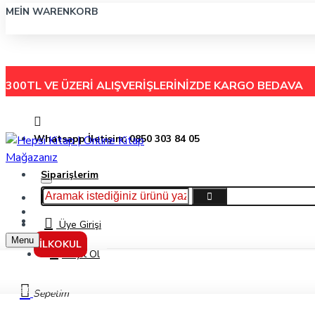
MEIN WARENKORB
300TL VE ÜZERİ ALIŞVERİŞLERİNİZDE
KARGO BEDAVA
Whatsapp İletişim: 0850 303 84 05
Siparişlerim
Hakkımızda
Menu
İletişim
Üye Girişi
Menu
İLKOKUL
Kayıt Ol
Gama Yayınları 8. Sınıf Matematik 2.Fasikül (Üslü İfadeler)
Sepetim