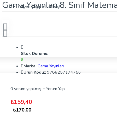
Gama Yayınları 8. Sınıf Matemat
Alışveriş sepetiniz boş!
Stok Durumu:
6
Marka:
Gama Yayınları
Ürün Kodu::
9786257174756
0 yorum yapılmış.
-
Yorum Yap
₺159,40
₺170,00