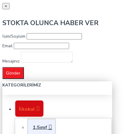
×
STOKTA OLUNCA HABER VER
İsim/Soyisim
Email
Mesajınız
Gönder
KATEGORILERIMIZ
İlkokul
1.Sınıf