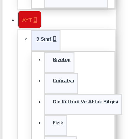
AYT
9.Sınıf
Biyoloji
Coğrafya
Din Kültürü Ve Ahlak Bilgisi
Fizik