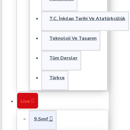
T.C. İnkılap Tarihi Ve Atatürkçülük
Teknoloji Ve Tasarım
Tüm Dersler
Türkçe
Lise
9.Sınıf