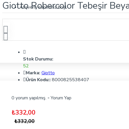
Giotto Robercolor Tebeşir Bey
Alışveriş sepetiniz boş!
Stok Durumu:
52
Marka:
Giotto
Ürün Kodu::
8000825538407
0 yorum yapılmış.
-
Yorum Yap
₺332,00
₺332,00