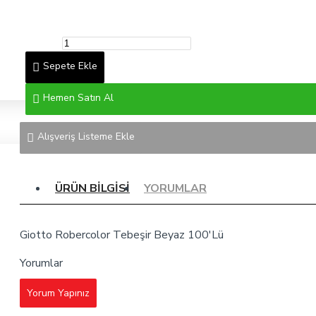
Sepete Ekle
Hemen Satın Al
Alışveriş Listeme Ekle
ÜRÜN BILGISI
YORUMLAR
Giotto Robercolor Tebeşir Beyaz 100'Lü
Yorumlar
Yorum Yapınız