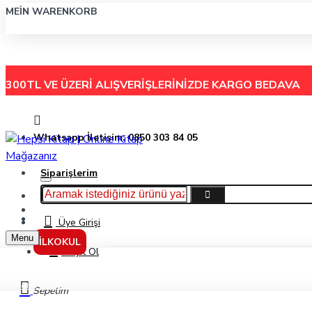
MEIN WARENKORB
300TL VE ÜZERİ ALIŞVERİŞLERİNİZDE
KARGO BEDAVA
Whatsapp İletişim: 0850 303 84 05
Siparişlerim
Hakkımızda
Menu
İletişim
Üye Girişi
Menu
İLKOKUL
Kayıt Ol
Giotto Robercolor Tebeşir Beyaz 100'Lü
Sepetim