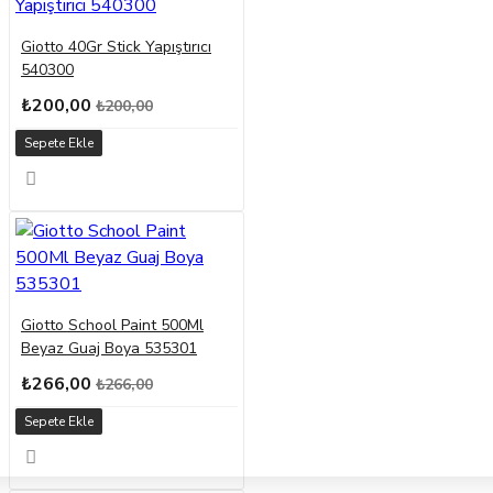
Giotto 40Gr Stick Yapıştırıcı
540300
₺200,00
₺200,00
Sepete Ekle
Giotto School Paint 500Ml
Beyaz Guaj Boya 535301
₺266,00
₺266,00
Sepete Ekle