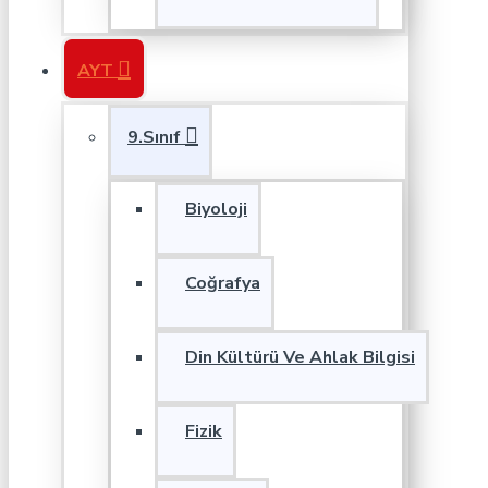
AYT
9.Sınıf
Biyoloji
Coğrafya
Din Kültürü Ve Ahlak Bilgisi
Fizik