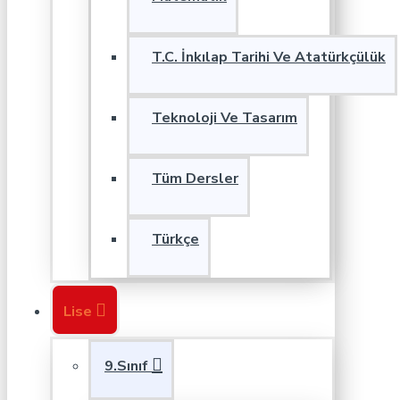
T.C. İnkılap Tarihi Ve Atatürkçülük
Teknoloji Ve Tasarım
Tüm Dersler
Türkçe
Lise
9.Sınıf