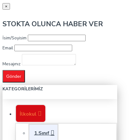
×
STOKTA OLUNCA HABER VER
İsim/Soyisim
Email
Mesajınız
Gönder
KATEGORILERIMIZ
İlkokul
1.Sınıf