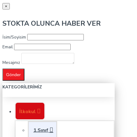
×
STOKTA OLUNCA HABER VER
İsim/Soyisim
Email
Mesajınız
Gönder
KATEGORILERIMIZ
İlkokul
1.Sınıf