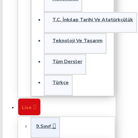
T.C. İnkılap Tarihi Ve Atatürkçülük
Teknoloji Ve Tasarım
Tüm Dersler
Türkçe
Lise
9.Sınıf