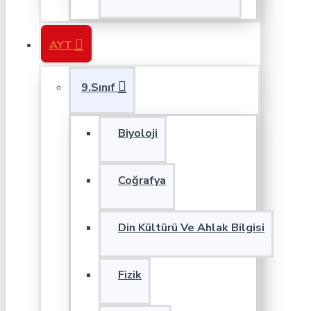
AYT
9.Sınıf
Biyoloji
Coğrafya
Din Kültürü Ve Ahlak Bilgisi
Fizik