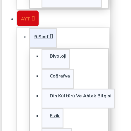
AYT
9.Sınıf
Biyoloji
Coğrafya
Din Kültürü Ve Ahlak Bilgisi
Fizik