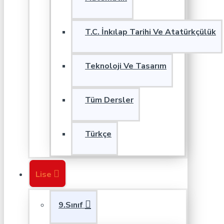
T.C. İnkılap Tarihi Ve Atatürkçülük
Teknoloji Ve Tasarım
Tüm Dersler
Türkçe
Lise
9.Sınıf