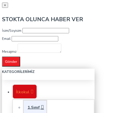
×
STOKTA OLUNCA HABER VER
İsim/Soyisim
Email
Mesajınız
Gönder
KATEGORILERIMIZ
İlkokul
1.Sınıf