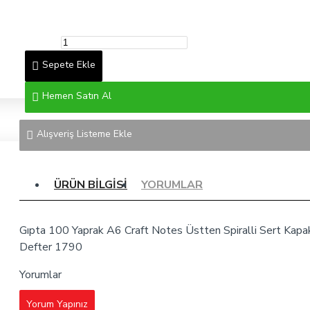
Sepete Ekle
Hemen Satın Al
Alışveriş Listeme Ekle
ÜRÜN BILGISI
YORUMLAR
Gıpta 100 Yaprak A6 Craft Notes Üstten Spiralli Sert Kapak
Defter 1790
Yorumlar
Yorum Yapınız