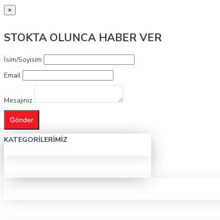
×
STOKTA OLUNCA HABER VER
İsim/Soyisim
Email
Mesajınız
Gönder
KATEGORILERIMIZ