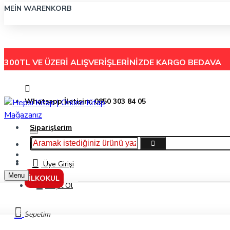
MEIN WARENKORB
300TL VE ÜZERİ ALIŞVERİŞLERİNİZDE
KARGO BEDAVA
Whatsapp İletişim: 0850 303 84 05
Siparişlerim
Hakkımızda
Menu
İletişim
Üye Girişi
Menu
İLKOKUL
Kayıt Ol
Gıpta 100 Yaprak A6 Craft Notes Üstten Spiralli Sert Kapak Kareli Defter 1790
Sepetim