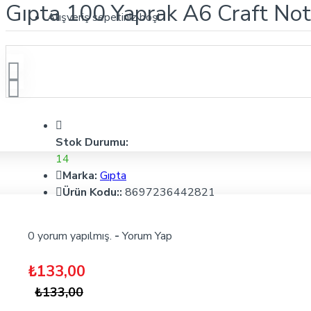
Gıpta 100 Yaprak A6 Craft Note
Alışveriş sepetiniz boş!
Stok Durumu:
14
Marka:
Gıpta
Ürün Kodu::
8697236442821
0 yorum yapılmış.
-
Yorum Yap
₺133,00
₺133,00