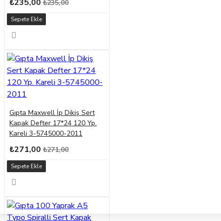
₺235,00
₺235,00
Sepete Ekle
Gıpta Maxwell İp Dikiş Sert
Kapak Defter 17*24 120 Yp.
Kareli 3-5745000-2011
₺271,00
₺271,00
Sepete Ekle