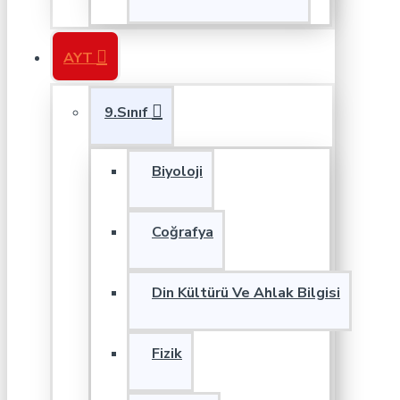
AYT
9.Sınıf
Biyoloji
Coğrafya
Din Kültürü Ve Ahlak Bilgisi
Fizik