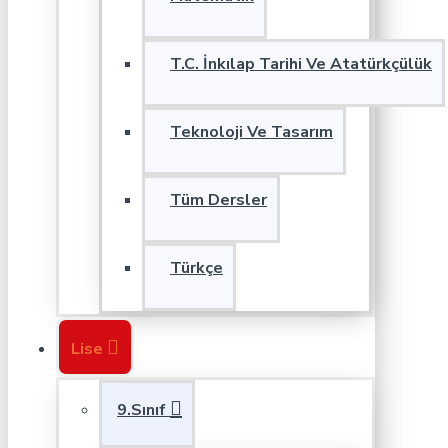
T.C. İnkılap Tarihi Ve Atatürkçülük
Teknoloji Ve Tasarım
Tüm Dersler
Türkçe
Lise
9.Sınıf