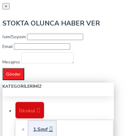
×
STOKTA OLUNCA HABER VER
İsim/Soyisim
Email
Mesajınız
Gönder
KATEGORILERIMIZ
İlkokul
1.Sınıf